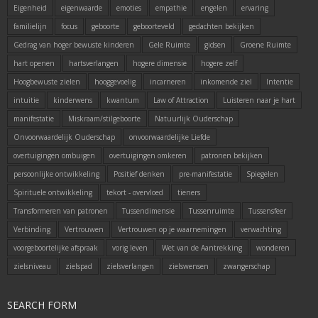
Eigenheid
eigenwaarde
emoties
empathie
engelen
ervaring
familielijn
focus
geboorte
geboorteveld
gedachten bekijken
Gedrag van hoger bewuste kinderen
Gele Ruimte
gidsen
Groene Ruimte
hart openen
hartsverlangen
hogere dimensie
hogere zelf
Hoogbewuste zielen
hooggevoelig
incarneren
inkomende ziel
Intentie
intuitie
kinderwens
kwantum
Law of Attraction
Luisteren naar je hart
manifestatie
Miskraam/stilgeboorte
Natuurlijk Ouderschap
Onvoorwaardelijk Ouderschap
onvoorwaardelijke Liefde
overtuigingen ombuigen
overtuigingen omkeren
patronen bekijken
persoonlijke ontwikkeling
Positief denken
pre-manifestatie
Spiegelen
Spirituele ontwikkeling
tekort - overvloed
tieners
Transformeren van patronen
Tussendimensie
Tussenruimte
Tussensfeer
Verbinding
Vertrouwen
Vertrouwen op je waarnemingen
verwachting
voorgeboortelijke afspraak
vorig leven
Wet van de Aantrekking
wonderen
zielsniveau
zielspad
zielsverlangen
zielswensen
zwangerschap
SEARCH FORM