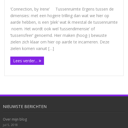
‘Connection, by Irene’ Tussenruimte Ergens tussen de
dimensies: met een hogere trilling dan wat we hier op
aarde hebben, is een ‘plek’ wat ik meestal de tussenruimte
noem. Het wordt ook wel ‘tussendimensie’ of
‘tussensfeer’ genoemd. Hier maken (hoog-) bewuste
zielen zich klaar om hier op aarde te incarneren. Deze
zielen komen vanuit […]
Lees verder...
NIEUWSTE BERICHTEN
Over mijn blog
jul 5, 2018