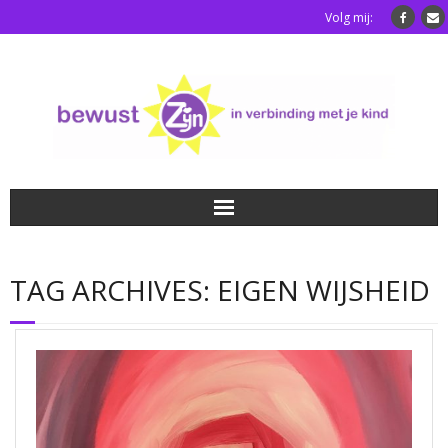
Volg mij:
Home
TAG ARCHIVES:
EIGEN WIJSHEID
Luisterkindafstemming
Blog
Over mij