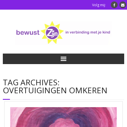
Volg mij:
Home
TAG ARCHIVES:
Luisterkindafstemming
OVERTUIGINGEN OMKEREN
Blog
Over mij