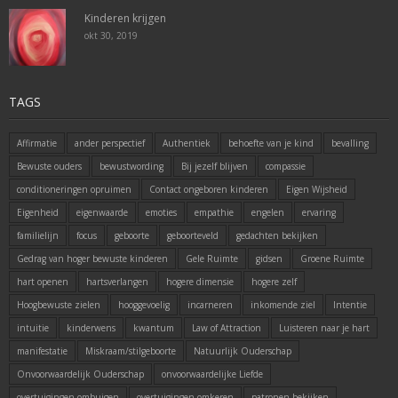
Kinderen krijgen
okt 30, 2019
TAGS
Affirmatie
ander perspectief
Authentiek
behoefte van je kind
bevalling
Bewuste ouders
bewustwording
Bij jezelf blijven
compassie
conditioneringen opruimen
Contact ongeboren kinderen
Eigen Wijsheid
Eigenheid
eigenwaarde
emoties
empathie
engelen
ervaring
familielijn
focus
geboorte
geboorteveld
gedachten bekijken
Gedrag van hoger bewuste kinderen
Gele Ruimte
gidsen
Groene Ruimte
hart openen
hartsverlangen
hogere dimensie
hogere zelf
Hoogbewuste zielen
hooggevoelig
incarneren
inkomende ziel
Intentie
intuitie
kinderwens
kwantum
Law of Attraction
Luisteren naar je hart
manifestatie
Miskraam/stilgeboorte
Natuurlijk Ouderschap
Onvoorwaardelijk Ouderschap
onvoorwaardelijke Liefde
overtuigingen ombuigen
overtuigingen omkeren
patronen bekijken