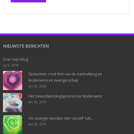
NIEUWSTE BERICHTEN
Over mijn blog
jul 5, 2018
Gedachten rond Wet van de Aantrekking en
kinderwens en zwangerschap
jan 26, 2026
Het bewustwordingsproces via ‘kinderwens’
okt 30, 2019
Als zwanger worden niet ‘vanzelf’ lukt….
okt 30, 2019