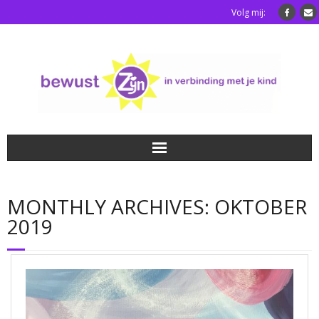
Volg mij:
Home
MONTHLY ARCHIVES:
OKTOBER
Luisterkindafstemming
2019
Blog
Over mij