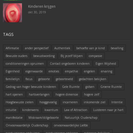
Kinderen krijgen
okt 30, 2019
TAGS
Affirmatie
ander perspectief
Authentiek
behoefte van je kind
bevalling
Bewuste ouders
bewustwording
Bij jezelf blijven
compassie
conditioneringen opruimen
Contact ongeboren kinderen
Eigen Wijsheid
Eigenheid
eigenwaarde
emoties
empathie
engelen
ervaring
familielijn
focus
geboorte
geboorteveld
gedachten bekijken
Gedrag van hoger bewuste kinderen
Gele Ruimte
gidsen
Groene Ruimte
hart openen
hartsverlangen
hogere dimensie
hogere zelf
Hoogbewuste zielen
hooggevoelig
incarneren
inkomende ziel
Intentie
intuitie
kinderwens
kwantum
Law of Attraction
Luisteren naar je hart
manifestatie
Miskraam/stilgeboorte
Natuurlijk Ouderschap
Onvoorwaardelijk Ouderschap
onvoorwaardelijke Liefde