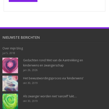
NIEUWSTE BERICHTEN
Over mijn blog
jul 5, 2018
Gedachten rond Wet van de Aantrekking en
kinderwens en zwangerschap
jan 26, 2026
Het bewustwordingsproces via ‘kinderwens’
okt 30, 2019
Als zwanger worden niet ‘vanzelf’ lukt….
okt 30, 2019