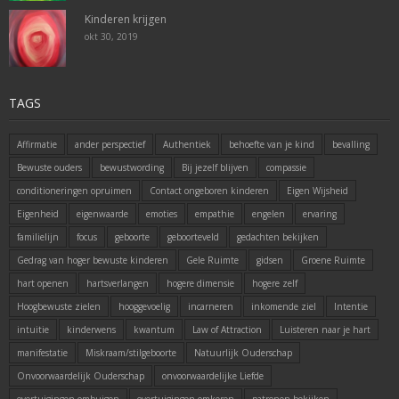
Kinderen krijgen
okt 30, 2019
TAGS
Affirmatie
ander perspectief
Authentiek
behoefte van je kind
bevalling
Bewuste ouders
bewustwording
Bij jezelf blijven
compassie
conditioneringen opruimen
Contact ongeboren kinderen
Eigen Wijsheid
Eigenheid
eigenwaarde
emoties
empathie
engelen
ervaring
familielijn
focus
geboorte
geboorteveld
gedachten bekijken
Gedrag van hoger bewuste kinderen
Gele Ruimte
gidsen
Groene Ruimte
hart openen
hartsverlangen
hogere dimensie
hogere zelf
Hoogbewuste zielen
hooggevoelig
incarneren
inkomende ziel
Intentie
intuitie
kinderwens
kwantum
Law of Attraction
Luisteren naar je hart
manifestatie
Miskraam/stilgeboorte
Natuurlijk Ouderschap
Onvoorwaardelijk Ouderschap
onvoorwaardelijke Liefde
overtuigingen ombuigen
overtuigingen omkeren
patronen bekijken