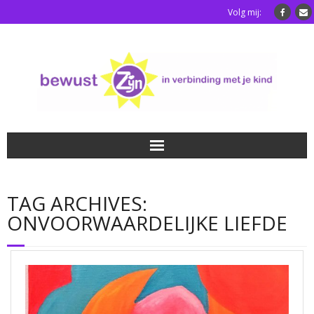
Volg mij:
Home
TAG ARCHIVES:
Luisterkindafstemming
ONVOORWAARDELIJKE LIEFDE
Blog
Over mij