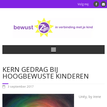
Volg mij:
Home
KERN GEDRAG BIJ
Luisterkindafstemming
HOOGBEWUSTE KINDEREN
Blog
3 september 2017
Over mij
Unity, by Irene