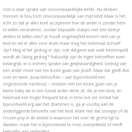
Ook is daar sprake van onvoorwaardelijke liefde. Nu denken
mensen: ik hou toch onvoorwaardelijk van mijn kind! Maar is het
echt zo dat je alles kunt accepteren hoe de ander is zonder hem
te willen veranderen, zonder bepaalde stukjes niet een beetje
anders te willen zien? Je houdt ongetwijfeld enorm veel van je
kind en wil er alles voor doen maar mag het helemaal zichzelf
zijn? Mag al het gedrag er zijn, ook datgene wat vaak bestempeld
wordt als ‘lastig gedrag’? Natuurlijk zijn de eigen behoeften even
belangrijk; er is immers sprake van gelijkwaardigheid. Gedrag van
een ander moet niet ten koste gaan van jezelf. Maar dat geldt dus
over en weer. Jouw behoeften – aan bijvoorbeeld een
ongestoorde nachtrust – moeten niet ten koste gaan van je
kleine baby die in een totaal ander ritme zit. Als je een kind, en
helemaal een hoger frequent kind, in time-out zet omdat het
bijvoorbeeld erg aan het drammen is, ga je voorbij aan de
onderliggende behoefte van het kind. Want niet dat snoepje of de
Frozen-pop in de winkel is waarvoor het over de grond ligt te
dweilen, maar het is bijvoorbeeld te moe; overprikkeld of heeft
behoefte aan verbinding.