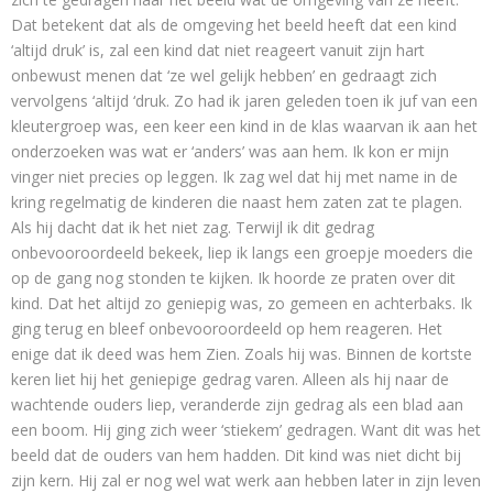
Dat betekent dat als de omgeving het beeld heeft dat een kind
‘altijd druk’ is, zal een kind dat niet reageert vanuit zijn hart
onbewust menen dat ‘ze wel gelijk hebben’ en gedraagt zich
vervolgens ‘altijd ‘druk. Zo had ik jaren geleden toen ik juf van een
kleutergroep was, een keer een kind in de klas waarvan ik aan het
onderzoeken was wat er ‘anders’ was aan hem. Ik kon er mijn
vinger niet precies op leggen. Ik zag wel dat hij met name in de
kring regelmatig de kinderen die naast hem zaten zat te plagen.
Als hij dacht dat ik het niet zag. Terwijl ik dit gedrag
onbevooroordeeld bekeek, liep ik langs een groepje moeders die
op de gang nog stonden te kijken. Ik hoorde ze praten over dit
kind. Dat het altijd zo geniepig was, zo gemeen en achterbaks. Ik
ging terug en bleef onbevooroordeeld op hem reageren. Het
enige dat ik deed was hem Zien. Zoals hij was. Binnen de kortste
keren liet hij het geniepige gedrag varen. Alleen als hij naar de
wachtende ouders liep, veranderde zijn gedrag als een blad aan
een boom. Hij ging zich weer ‘stiekem’ gedragen. Want dit was het
beeld dat de ouders van hem hadden. Dit kind was niet dicht bij
zijn kern. Hij zal er nog wel wat werk aan hebben later in zijn leven