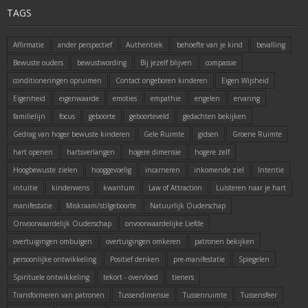
TAGS
Affirmatie
ander perspectief
Authentiek
behoefte van je kind
bevalling
Bewuste ouders
bewustwording
Bij jezelf blijven
compassie
conditioneringen opruimen
Contact ongeboren kinderen
Eigen Wijsheid
Eigenheid
eigenwaarde
emoties
empathie
engelen
ervaring
familielijn
focus
geboorte
geboorteveld
gedachten bekijken
Gedrag van hoger bewuste kinderen
Gele Ruimte
gidsen
Groene Ruimte
hart openen
hartsverlangen
hogere dimensie
hogere zelf
Hoogbewuste zielen
hooggevoelig
incarneren
inkomende ziel
Intentie
intuitie
kinderwens
kwantum
Law of Attraction
Luisteren naar je hart
manifestatie
Miskraam/stilgeboorte
Natuurlijk Ouderschap
Onvoorwaardelijk Ouderschap
onvoorwaardelijke Liefde
overtuigingen ombuigen
overtuigingen omkeren
patronen bekijken
persoonlijke ontwikkeling
Positief denken
pre-manifestatie
Spiegelen
Spirituele ontwikkeling
tekort - overvloed
tieners
Transformeren van patronen
Tussendimensie
Tussenruimte
Tussensfeer