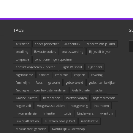
TAGS
S
Affirmatie
ander perspectief
Authentiek
behoefte van je kind
bevalling
Bewuste ouders
bewustwording
Bij jezelf blijven
compassie
conditioneringen opruimen
Contact ongeboren kinderen
Eigen Wijsheid
Eigenheid
eigenwaarde
emoties
empathie
engelen
ervaring
familielijn
focus
geboorte
geboorteveld
gedachten bekijken
Gedrag van hoger bewuste kinderen
Gele Ruimte
gidsen
Groene Ruimte
hart openen
hartsverlangen
hogere dimensie
hogere zelf
Hoogbewuste zielen
hooggevoelig
incarneren
inkomende ziel
Intentie
intuitie
kinderwens
kwantum
Law of Attraction
Luisteren naar je hart
manifestatie
Miskraam/stilgeboorte
Natuurlijk Ouderschap