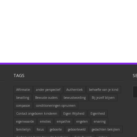
TAGS
S
Affirmatie
ander perspectief
Authentiek
behoefte van je kind
bevalling
Bewuste ouders
bewustwording
Bij jezelf blijven
compassie
conditioneringen opruimen
Contact ongeboren kinderen
Eigen Wijsheid
Eigenheid
eigenwaarde
emoties
empathie
engelen
ervaring
familielijn
focus
geboorte
geboorteveld
gedachten bekijken