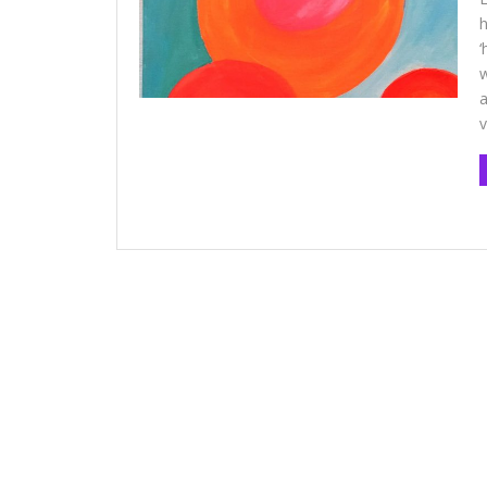
h
‘
w
a