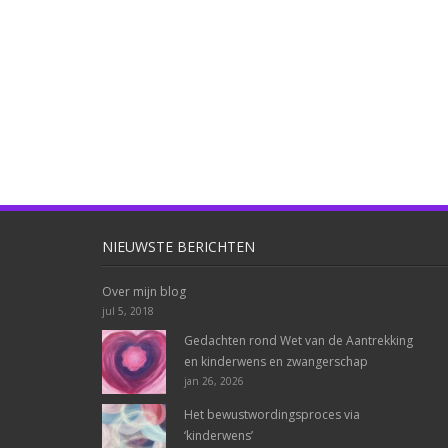
NIEUWSTE BERICHTEN
Over mijn blog
jul 5, 2018
Gedachten rond Wet van de Aantrekking
en kinderwens en zwangerschap
jan 26, 2026
Het bewustwordingsproces via
‘kinderwens’