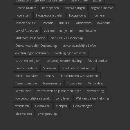
Gedrag van hoger bewuste kinderen
Gele Ruimte
gidsen
Groene Ruimte
hart openen
hartsverlangen
hogere dimensie
hogere zelf
Hoogbewuste zielen
hooggevoelig
incarneren
inkomende ziel
Intentie
intuitie
kinderwens
kwantum
Law of Attraction
Luisteren naar je hart
manifestatie
Miskraam/stilgeboorte
Natuurlijk Ouderschap
Onvoorwaardelijk Ouderschap
onvoorwaardelijke Liefde
overtuigingen ombuigen
overtuigingen omkeren
patronen bekijken
persoonlijke ontwikkeling
Positief denken
pre-manifestatie
Spiegelen
Spirituele ontwikkeling
tekort - overvloed
tieners
Transformeren van patronen
Tussendimensie
Tussenruimte
Tussensfeer
Verbinding
Vertrouwen
Vertrouwen op je waarnemingen
verwachting
voorgeboortelijke afspraak
vorig leven
Wet van de Aantrekking
wonderen
zielsniveau
zielspad
zielsverlangen
zielswensen
zwangerschap