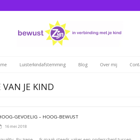
ome
Luisterkindafstemming
Blog
Over mij
Cont
 VAN JE KIND
HOOG-GEVOELIG – HOOG-BEWUST
16 mei 2018
Equality, By Irene Ik maak steeds vaker een onderscheid tussen