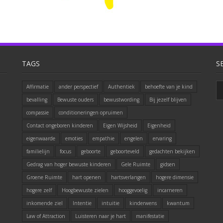
TAGS
S
Affirmatie
ander perspectief
Authentiek
behoefte van je kind
bevalling
Bewuste ouders
bewustwording
Bij jezelf blijven
compassie
conditioneringen opruimen
Contact ongeboren kinderen
Eigen Wijsheid
Eigenheid
eigenwaarde
emoties
empathie
engelen
ervaring
familielijn
focus
geboorte
geboorteveld
gedachten bekijken
Gedrag van hoger bewuste kinderen
Gele Ruimte
gidsen
Groene Ruimte
hart openen
hartsverlangen
hogere dimensie
hogere zelf
Hoogbewuste zielen
hooggevoelig
incarneren
inkomende ziel
Intentie
intuitie
kinderwens
kwantum
Law of Attraction
Luisteren naar je hart
manifestatie