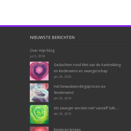
NIEUWSTE BERICHTEN
Over mijn blog
jul 5, 2018
Gedachten rond Wet van de Aantrekking
en kinderwens en zwangerschap
jan 26, 2026
Het bewustwordingsproces via
‘kinderwens’
okt 30, 2019
Als zwanger worden niet ‘vanzelf’ lukt….
okt 30, 2019
Kinderen krijgen