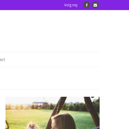
Volg mij:
act