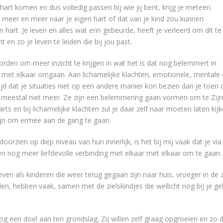
e hart komen en dus volledig passen bij wie jij bent, krijg je meteen
lf meer en meer naar je eigen hart of dat van je kind zou kunnen
en hart. Je leven en alles wat erin gebeurde, heeft je verleerd om dit te
t en zo je leven te leiden die bij jou past.
rden om meer inzicht te krijgen in wat het is dat nog belemmert in
n met elkaar omgaan. Aan lichamelijke klachten, emotionele, mentale e
tijd dat je situaties niet op een andere manier kon bezien dan je toen
meestal niet meer. Ze zijn een belemmering gaan vormen om te Zijn wi
arts en bij lichamelijke klachten zul je daar zelf naar moeten laten k
zijn om ermee aan de gang te gaan.
doorzien op diep niveau van hun innerlijk, is het bij mij vaak dat je
een nog meer liefdevolle verbinding met elkaar met elkaar om te gaan.
ven als kinderen die weer terug gegaan zijn naar huis, vroeger in de z
en, hebben vaak, samen met de zielskindjes die wellicht nog bij je
og een doel aan ten grondslag. Zij willen zelf graag opgroeien en zo di