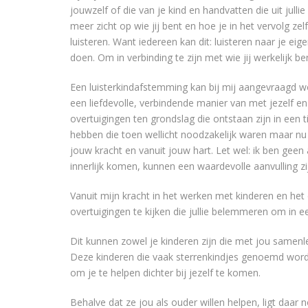
jouwzelf of die van je kind en handvatten die uit julli
meer zicht op wie jij bent en hoe je in het vervolg ze
luisteren. Want iedereen kan dit: luisteren naar je eig
doen. Om in verbinding te zijn met wie jij werkelijk ben
Een luisterkindafstemming kan bij mij aangevraagd wo
een liefdevolle, verbindende manier van met jezelf e
overtuigingen ten grondslag die ontstaan zijn in een 
hebben die toen wellicht noodzakelijk waren maar nu 
jouw kracht en vanuit jouw hart. Let wel: ik ben geen 
innerlijk komen, kunnen een waardevolle aanvulling 
Vanuit mijn kracht in het werken met kinderen en het 
overtuigingen te kijken die jullie belemmeren om in 
Dit kunnen zowel je kinderen zijn die met jou samenle
Deze kinderen die vaak sterrenkindjes genoemd word
om je te helpen dichter bij jezelf te komen.
Behalve dat ze jou als ouder willen helpen, ligt daar n