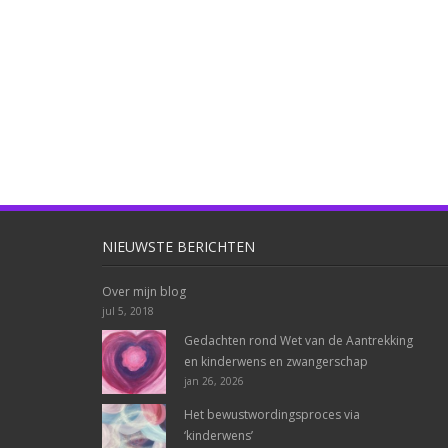
NIEUWSTE BERICHTEN
Over mijn blog
jul 5, 2018
Gedachten rond Wet van de Aantrekking
en kinderwens en zwangerschap
jan 26, 2026
Het bewustwordingsproces via
‘kinderwens’