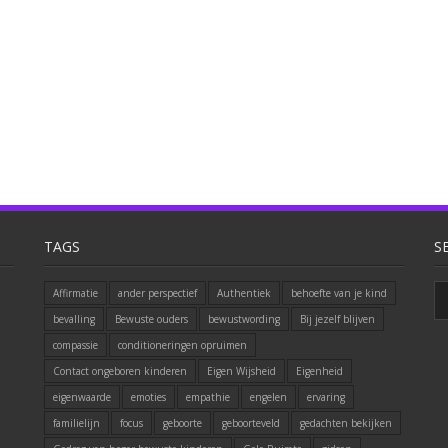
TAGS
S
Affirmatie
ander perspectief
Authentiek
behoefte van je kind
bevalling
Bewuste ouders
bewustwording
Bij jezelf blijven
compassie
conditioneringen opruimen
Contact ongeboren kinderen
Eigen Wijsheid
Eigenheid
eigenwaarde
emoties
empathie
engelen
ervaring
familielijn
focus
geboorte
geboorteveld
gedachten bekijken