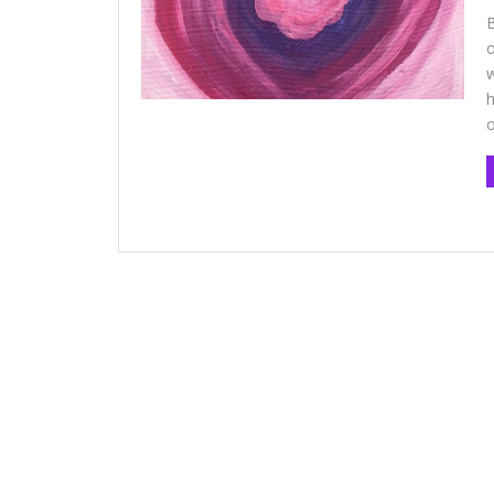
B
o
w
h
o