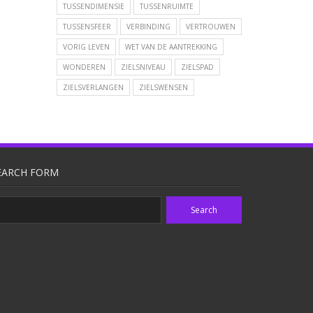
TUSSENDIMENSIE
TUSSENRUIMTE
TUSSENSFEER
VERBINDING
VERTROUWEN
VORIG LEVEN
WET VAN DE AANTREKKING
WONDEREN
ZIELSNIVEAU
ZIELSPAD
ZIELSVERLANGEN
ZIELSWENSEN
EARCH FORM