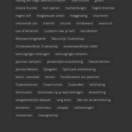
Gedrag van hoger bewuste kinderen
Gele Ruimte
gidsen
Groene Ruimte
hart openen
hartsverlangen
hogere dimensie
hogere zelf
Hoogbewuste zielen
hooggevoelig
incarneren
inkomende ziel
Intentie
intuitie
kinderwens
kwantum
Law of Attraction
Luisteren naar je hart
manifestatie
Miskraam/stilgeboorte
Natuurlijk Ouderschap
Onvoorwaardelijk Ouderschap
onvoorwaardelijke Liefde
overtuigingen ombuigen
overtuigingen omkeren
patronen bekijken
persoonlijke ontwikkeling
Positief denken
pre-manifestatie
Spiegelen
Spirituele ontwikkeling
tekort - overvloed
tieners
Transformeren van patronen
Tussendimensie
Tussenruimte
Tussensfeer
Verbinding
Vertrouwen
Vertrouwen op je waarnemingen
verwachting
voorgeboortelijke afspraak
vorig leven
Wet van de Aantrekking
wonderen
zielsniveau
zielspad
zielsverlangen
zielswensen
zwangerschap