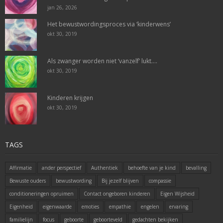
jan 26, 2026
Het bewustwordingsproces via ‘kinderwens’
okt 30, 2019
Als zwanger worden niet ‘vanzelf’ lukt….
okt 30, 2019
Kinderen krijgen
okt 30, 2019
TAGS
Affirmatie
ander perspectief
Authentiek
behoefte van je kind
bevalling
Bewuste ouders
bewustwording
Bij jezelf blijven
compassie
conditioneringen opruimen
Contact ongeboren kinderen
Eigen Wijsheid
Eigenheid
eigenwaarde
emoties
empathie
engelen
ervaring
familielijn
focus
geboorte
geboorteveld
gedachten bekijken