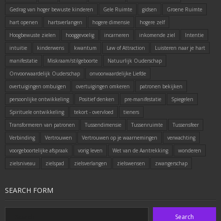
Gedrag van hoger bewuste kinderen
Gele Ruimte
gidsen
Groene Ruimte
hart openen
hartsverlangen
hogere dimensie
hogere zelf
Hoogbewuste zielen
hooggevoelig
incarneren
inkomende ziel
Intentie
intuitie
kinderwens
kwantum
Law of Attraction
Luisteren naar je hart
manifestatie
Miskraam/stilgeboorte
Natuurlijk Ouderschap
Onvoorwaardelijk Ouderschap
onvoorwaardelijke Liefde
overtuigingen ombuigen
overtuigingen omkeren
patronen bekijken
persoonlijke ontwikkeling
Positief denken
pre-manifestatie
Spiegelen
Spirituele ontwikkeling
tekort - overvloed
tieners
Transformeren van patronen
Tussendimensie
Tussenruimte
Tussensfeer
Verbinding
Vertrouwen
Vertrouwen op je waarnemingen
verwachting
voorgeboortelijke afspraak
vorig leven
Wet van de Aantrekking
wonderen
zielsniveau
zielspad
zielsverlangen
zielswensen
zwangerschap
SEARCH FORM