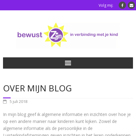
Volg mij:
Home
OVER MIJN BLOG
Luisterkindafstemming
5 juli 2018
Blog
In mijn blog geef ik algemene informatie en inzichten over hoe je
op een andere manier naar kinderen kunt kijken. Zowel de
Over mij
algemene informatie als de persoonlijke in de
Luisterkindafstemingen geven inzichten in het leren onderkennen