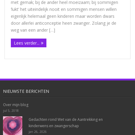
met gemak; bij de ander heel moeizaam; bij sommigen
‘lukt’ het uiteindelijk nooit en sommigen mensen willen
eigenlijk helemaal geen kinderen maar worden dwars
door allerlei anticonceptie heen zwanger. Zolang je de
weg van een ander […]
Lees verder...
NIEUWSTE BERICHTEN
Over mijn blog
jul 5, 2018
Gedachten rond Wet van de Aantrekking en
kinderwens en zwangerschap
jan 26, 2026