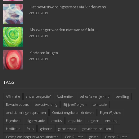
Het bewustwordingsproces via ‘kinderwens’
okt 30, 2019
Als zwanger worden niet ‘vanzelf’ lukt….
okt 30, 2019
Kinderen krijgen
okt 30, 2019
TAGS
Affirmatie
ander perspectief
Authentiek
behoefte van je kind
bevalling
Bewuste ouders
bewustwording
Bij jezelf blijven
compassie
conditioneringen opruimen
Contact ongeboren kinderen
Eigen Wijsheid
Eigenheid
eigenwaarde
emoties
empathie
engelen
ervaring
familielijn
focus
geboorte
geboorteveld
gedachten bekijken
Gedrag van hoger bewuste kinderen
Gele Ruimte
gidsen
Groene Ruimte