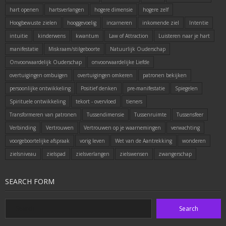
hart openen
hartsverlangen
hogere dimensie
hogere zelf
Hoogbewuste zielen
hooggevoelig
incarneren
inkomende ziel
Intentie
intuitie
kinderwens
kwantum
Law of Attraction
Luisteren naar je hart
manifestatie
Miskraam/stilgeboorte
Natuurlijk Ouderschap
Onvoorwaardelijk Ouderschap
onvoorwaardelijke Liefde
overtuigingen ombuigen
overtuigingen omkeren
patronen bekijken
persoonlijke ontwikkeling
Positief denken
pre-manifestatie
Spiegelen
Spirituele ontwikkeling
tekort - overvloed
tieners
Transformeren van patronen
Tussendimensie
Tussenruimte
Tussensfeer
Verbinding
Vertrouwen
Vertrouwen op je waarnemingen
verwachting
voorgeboortelijke afspraak
vorig leven
Wet van de Aantrekking
wonderen
zielsniveau
zielspad
zielsverlangen
zielswensen
zwangerschap
SEARCH FORM