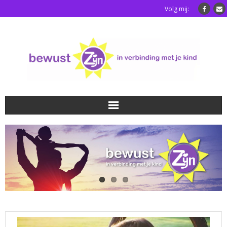
Volg mij:
Home
Luisterkindafstemming
Blog
Over mij