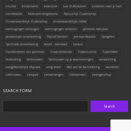
intuitie
kinderwens
kwantum
Law of Attraction
Luisteren naar je hart
manifestatie
Miskraam/stilgeboorte
Natuurlijk Ouderschap
Onvoorwaardelijk Ouderschap
onvoorwaardelijke Liefde
overtuigingen ombuigen
overtuigingen omkeren
patronen bekijken
persoonlijke ontwikkeling
Positief denken
pre-manifestatie
Spiegelen
Spirituele ontwikkeling
tekort - overvloed
tieners
Transformeren van patronen
Tussendimensie
Tussenruimte
Tussensfeer
Verbinding
Vertrouwen
Vertrouwen op je waarnemingen
verwachting
voorgeboortelijke afspraak
vorig leven
Wet van de Aantrekking
wonderen
zielsniveau
zielspad
zielsverlangen
zielswensen
zwangerschap
SEARCH FORM