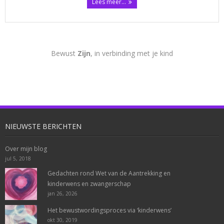
Lees meer...
Bewust
Zijn
, in verbinding met je kind
NIEUWSTE BERICHTEN
Over mijn blog
jul 5, 2018
Gedachten rond Wet van de Aantrekking en
kinderwens en zwangerschap
jan 26, 2026
Het bewustwordingsproces via ‘kinderwens’
okt 30, 2019