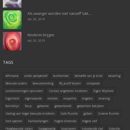
Als zwanger worden niet ‘vanzelf’ lukt….
okt 30, 2019
Kinderen krijgen
okt 30, 2019
TAGS
Affirmatie
ander perspectief
Authentiek
behoefte van je kind
bevalling
Bewuste ouders
bewustwording
Bij jezelf blijven
compassie
conditioneringen opruimen
Contact ongeboren kinderen
Eigen Wijsheid
Eigenheid
eigenwaarde
emoties
empathie
engelen
ervaring
familielijn
focus
geboorte
geboorteveld
gedachten bekijken
Gedrag van hoger bewuste kinderen
Gele Ruimte
gidsen
Groene Ruimte
hart openen
hartsverlangen
hogere dimensie
hogere zelf
Hoogbewuste zielen
hooggevoelig
incarneren
inkomende ziel
Intentie