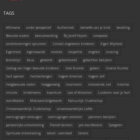
TAGS
Affirmatie
ander perspectief
Authentiek
behoefte van je kind
bevalling
Bewuste ouders
bewustwording
Bij jezelf blijven
compassie
conditioneringen opruimen
Contact ongeboren kinderen
Eigen Wijsheid
Eigenheid
eigenwaarde
emoties
empathie
engelen
ervaring
familielijn
focus
geboorte
geboorteveld
gedachten bekijken
Gedrag van hoger bewuste kinderen
Gele Ruimte
gidsen
Groene Ruimte
hart openen
hartsverlangen
hogere dimensie
hogere zelf
Hoogbewuste zielen
hooggevoelig
incarneren
inkomende ziel
Intentie
intuitie
kinderwens
kwantum
Law of Attraction
Luisteren naar je hart
manifestatie
Miskraam/stilgeboorte
Natuurlijk Ouderschap
Onvoorwaardelijk Ouderschap
onvoorwaardelijke Liefde
overtuigingen ombuigen
overtuigingen omkeren
patronen bekijken
persoonlijke ontwikkeling
Positief denken
pre-manifestatie
Spiegelen
Spirituele ontwikkeling
tekort - overvloed
tieners