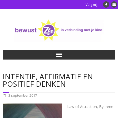
Volg mij:
Home
INTENTIE, AFFIRMATIE EN
Luisterkindafstemming
POSITIEF DENKEN
Blog
3 september 2017
Over mij
Law of Attraction, By Irene