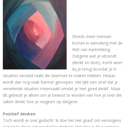
Contact
Steeds meer mensen
komen in aanraking met de
Wet van Aantrekking.
Datgene wat je uitzendt
(denkt en doet), komt weer
bij je terug doordat je in
situaties verzeild raakt die daarmee te maken hebben. Helaas
wordt dan nog vaak ‘karma!’ geroepen. Het lijkt een straf dat je
vervelende situaties meemaakt omdat je ‘niet goed denkt’. Maar
dit gebeurt je alleen om je bewust te worden van hoe je over die
zaken denkt; hoe je reageert op datgene.
Positief denken
Toch wordt er snel gedacht: ‘ik doe het niet goed’ om vervolgens
je best te doen om ‘positief te denken’. Het idee is de negatieve