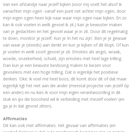
Van een afstandje naar jezelf kijken (voor mij voelt het alsof ik
vanachter mijn ogen -vanaf een punt net achter mijn ogen, door
mijn eigen ogen heen kijk naar waar mijn ogen naar kijken. En zo
kan ik ook voelen in welk gevoel ik zit.) kan je bewuster maken
van je gedachten en het gevoel waar je in zit. Door dit regelmatig
te doen, monitor je jezelf. Kun je ‘in het nu zijn’. Ben je je gewaar
van waar je (steeds) aan denkt en kun je kijken of dit klopt. Of kun
je voelen in welk soort gevoel je zit. Emoties als angst, wraak,
woede, onzekerheid, schuld, zijn emoties met heel lage trilling.
Dan kun je een bewuste beslissing maken te kiezen voor
gevoelens met een hoge trilling. Dat is eigenlijk het positieve
denken. ‘Oke: ik voel me heel boos; dit komt door dit of dat maar
eigenlijk ligt het niet aan die ander (meestal projectie van jezelf óp
een ander) en nu kies ik voor mijn eigen verantwoording in dit
stuk en ipv die boosheid wil ik verbinding met mezelf voelen’ (en
ga je ín dat gevoel zitten).
Affirmaties
Dit kan ook met affirmaties. Het gevaar van affirmaties (en