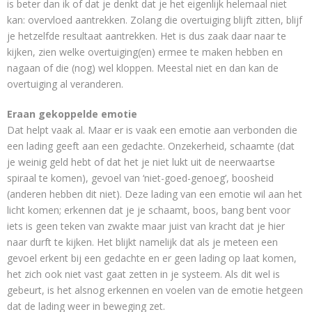
is beter dan ik of dat je denkt dat je het eigenlijk helemaal niet
kan: overvloed aantrekken. Zolang die overtuiging blijft zitten, blijf
je hetzelfde resultaat aantrekken. Het is dus zaak daar naar te
kijken, zien welke overtuiging(en) ermee te maken hebben en
nagaan of die (nog) wel kloppen. Meestal niet en dan kan de
overtuiging al veranderen.
Eraan gekoppelde emotie
Dat helpt vaak al. Maar er is vaak een emotie aan verbonden die
een lading geeft aan een gedachte. Onzekerheid, schaamte (dat
je weinig geld hebt of dat het je niet lukt uit de neerwaartse
spiraal te komen), gevoel van ‘niet-goed-genoeg’, boosheid
(anderen hebben dit niet). Deze lading van een emotie wil aan het
licht komen; erkennen dat je je schaamt, boos, bang bent voor
iets is geen teken van zwakte maar juist van kracht dat je hier
naar durft te kijken. Het blijkt namelijk dat als je meteen een
gevoel erkent bij een gedachte en er geen lading op laat komen,
het zich ook niet vast gaat zetten in je systeem. Als dit wel is
gebeurt, is het alsnog erkennen en voelen van de emotie hetgeen
dat de lading weer in beweging zet.