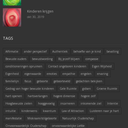
Kinderen krijgen
okt 30, 2019
TAGS
Affirmatie
ander perspectief
Authentiek
behoefte van je kind
bevalling
Bewuste ouders
bewustwording
Bij jezelf blijven
compassie
conditioneringen opruimen
Contact ongeboren kinderen
Eigen Wijsheid
Eigenheid
eigenwaarde
emoties
empathie
engelen
ervaring
familielijn
focus
geboorte
geboorteveld
gedachten bekijken
Gedrag van hoger bewuste kinderen
Gele Ruimte
gidsen
Groene Ruimte
hart openen
hartsverlangen
hogere dimensie
hogere zelf
Hoogbewuste zielen
hooggevoelig
incarneren
inkomende ziel
Intentie
intuitie
kinderwens
kwantum
Law of Attraction
Luisteren naar je hart
manifestatie
Miskraam/stilgeboorte
Natuurlijk Ouderschap
Onvoorwaardelijk Ouderschap
onvoorwaardelijke Liefde