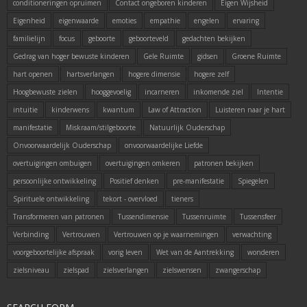
conditioneringen opruimen
Contact ongeboren kinderen
Eigen Wijsheid
Eigenheid
eigenwaarde
emoties
empathie
engelen
ervaring
familielijn
focus
geboorte
geboorteveld
gedachten bekijken
Gedrag van hoger bewuste kinderen
Gele Ruimte
gidsen
Groene Ruimte
hart openen
hartsverlangen
hogere dimensie
hogere zelf
Hoogbewuste zielen
hooggevoelig
incarneren
inkomende ziel
Intentie
intuitie
kinderwens
kwantum
Law of Attraction
Luisteren naar je hart
manifestatie
Miskraam/stilgeboorte
Natuurlijk Ouderschap
Onvoorwaardelijk Ouderschap
onvoorwaardelijke Liefde
overtuigingen ombuigen
overtuigingen omkeren
patronen bekijken
persoonlijke ontwikkeling
Positief denken
pre-manifestatie
Spiegelen
Spirituele ontwikkeling
tekort - overvloed
tieners
Transformeren van patronen
Tussendimensie
Tussenruimte
Tussensfeer
Verbinding
Vertrouwen
Vertrouwen op je waarnemingen
verwachting
voorgeboortelijke afspraak
vorig leven
Wet van de Aantrekking
wonderen
zielsniveau
zielspad
zielsverlangen
zielswensen
zwangerschap