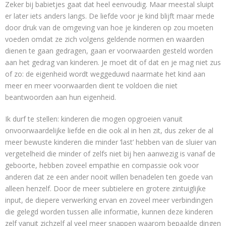
Zeker bij babietjes gaat dat heel eenvoudig. Maar meestal sluipt
er later iets anders langs. De liefde voor je kind blijft maar mede
door druk van de omgeving van hoe je kinderen op zou moeten
voeden omdat ze zich volgens geldende normen en waarden
dienen te gaan gedragen, gaan er voorwaarden gesteld worden
aan het gedrag van kinderen. Je moet dit of dat en je mag niet zus
of zo: de eigenheid wordt weggeduwd naarmate het kind aan
meer en meer voorwaarden dient te voldoen die niet
beantwoorden aan hun eigenheid.
Ik durf te stellen: kinderen die mogen opgroeien vanuit
onvoorwaardelijke liefde en die ook al in hen zit, dus zeker de al
meer bewuste kinderen die minder ‘last’ hebben van de sluier van
vergetelheid die minder of zelfs niet bij hen aanwezig is vanaf de
geboorte, hebben zoveel empathie en compassie ook voor
anderen dat ze een ander nooit willen benadelen ten goede van
alleen henzelf. Door de meer subtielere en grotere zintuiglijke
input, de diepere verwerking ervan en zoveel meer verbindingen
die gelegd worden tussen alle informatie, kunnen deze kinderen
zelf vanuit zichzelf al veel meer snappen waarom bepaalde dingen