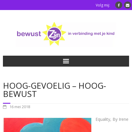
Volg mij:
Home
HOOG-GEVOELIG – HOOG-
Luisterkindafstemming
BEWUST
Blog
16 mei 2018
Over mij
Equality, By Irene