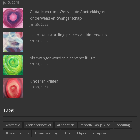
jul 5, 2018
Gedachten rond Wet van de Aantrekking en
kinderwens en zwangerschap
jan 26, 2026
Het bewustwordingsproces via ‘kinderwens’
okt 30, 2019
Als zwanger worden niet ‘vanzelf’ lukt….
okt 30, 2019
Kinderen krijgen
okt 30, 2019
TAGS
Affirmatie
ander perspectief
Authentiek
behoefte van je kind
bevalling
Bewuste ouders
bewustwording
Bij jezelf blijven
compassie