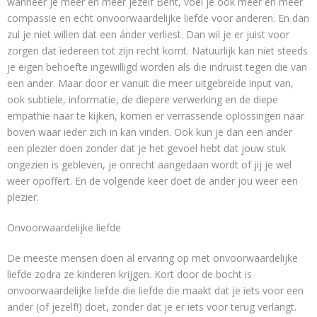
wanneer je meer en meer jezelf Bent, voel je ook meer en meer
compassie en echt onvoorwaardelijke liefde voor anderen. En dan
zul je niet willen dat een ánder verliest. Dan wil je er juist voor
zorgen dat iedereen tot zijn recht komt. Natuurlijk kan niet steeds
je eigen behoefte ingewilligd worden als die indruist tegen die van
een ander. Maar door er vanuit die meer uitgebreide input van,
ook subtiele, informatie, de diepere verwerking en de diepe
empathie naar te kijken, komen er verrassende oplossingen naar
boven waar ieder zich in kan vinden. Ook kun je dan een ander
een plezier doen zonder dat je het gevoel hebt dat jouw stuk
ongezien is gebleven, je onrecht aangedaan wordt of jij je wel
weer opoffert. En de volgende keer doet de ander jou weer een
plezier.
Onvoorwaardelijke liefde
De meeste mensen doen al ervaring op met onvoorwaardelijke
liefde zodra ze kinderen krijgen. Kort door de bocht is
onvoorwaardelijke liefde die liefde die maakt dat je iets voor een
ander (of jezelf!) doet, zonder dat je er iets voor terug verlangt.