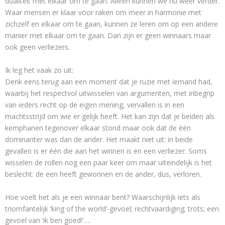
dualiteit met elkaar om te gaan. Alleen kunnen we nu weer verder.
Waar mensen er klaar voor raken om meer in harmonie met
zichzelf en elkaar om te gaan, kunnen ze leren om op een andere
manier met elkaar om te gaan. Dan zijn er geen winnaars maar
ook geen verliezers.
Ik leg het vaak zo uit:
Denk eens terug aan een moment dat je ruzie met iemand had,
waarbij het respectvol uitwisselen van argumenten, met inbegrip
van ieders recht op de eigen mening, vervallen is in een
machtsstrijd om wie er gelijk heeft. Het kan zijn dat je beiden als
kemphanen tegenover elkaar stond maar ook dat de één
dominanter was dan de ander. Het maakt niet uit: in beide
gevallen is er één die aan het winnen is en een verliezer. Soms
wisselen de rollen nog een paar keer om maar uiteindelijk is het
beslecht: de een heeft gewonnen en de ander, dus, verloren.
Hoe voelt het als je een winnaar bent? Waarschijnlijk iets als
triomfantelijk ‘king of the world’-gevoel; rechtvaardiging; trots; een
gevoel van ‘ik ben goed!’….