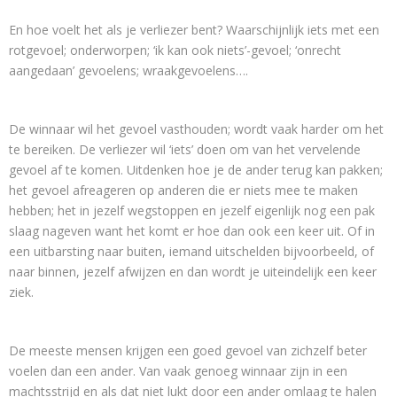
En hoe voelt het als je verliezer bent? Waarschijnlijk iets met een
rotgevoel; onderworpen; ‘ik kan ook niets’-gevoel; ‘onrecht
aangedaan’ gevoelens; wraakgevoelens….
De winnaar wil het gevoel vasthouden; wordt vaak harder om het
te bereiken. De verliezer wil ‘iets’ doen om van het vervelende
gevoel af te komen. Uitdenken hoe je de ander terug kan pakken;
het gevoel afreageren op anderen die er niets mee te maken
hebben; het in jezelf wegstoppen en jezelf eigenlijk nog een pak
slaag nageven want het komt er hoe dan ook een keer uit. Of in
een uitbarsting naar buiten, iemand uitschelden bijvoorbeeld, of
naar binnen, jezelf afwijzen en dan wordt je uiteindelijk een keer
ziek.
De meeste mensen krijgen een goed gevoel van zichzelf beter
voelen dan een ander. Van vaak genoeg winnaar zijn in een
machtsstrijd en als dat niet lukt door een ander omlaag te halen