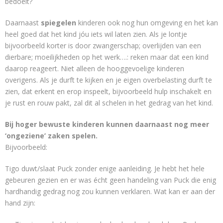
bedoelt?
Daarnaast
spiegelen
kinderen ook nog hun omgeving en het kan
heel goed dat het kind jóu iets wil laten zien. Als je lontje
bijvoorbeeld korter is door zwangerschap; overlijden van een
dierbare; moeilijkheden op het werk….: reken maar dat een kind
daarop reageert. Niet alleen de hooggevoelige kinderen
overigens. Als je durft te kijken en je eigen overbelasting durft te
zien, dat erkent en erop inspeelt, bijvoorbeeld hulp inschakelt en
je rust en rouw pakt, zal dit al schelen in het gedrag van het kind.
Bij hoger bewuste kinderen kunnen daarnaast nog meer
‘ongeziene’ zaken spelen.
Bijvoorbeeld:
Tigo duwt/slaat Puck zonder enige aanleiding. Je hebt het hele
gebeuren gezien en er was écht geen handeling van Puck die enig
hardhandig gedrag nog zou kunnen verklaren. Wat kan er aan der
hand zijn: