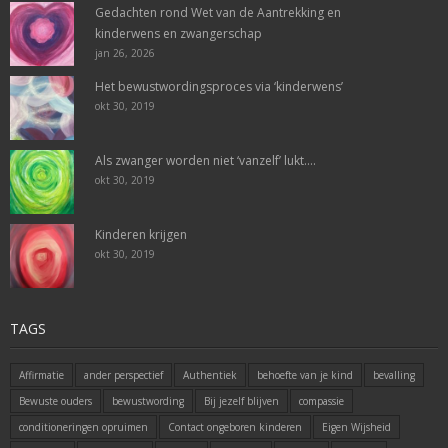
Gedachten rond Wet van de Aantrekking en
kinderwens en zwangerschap
jan 26, 2026
Het bewustwordingsproces via ‘kinderwens’
okt 30, 2019
Als zwanger worden niet ‘vanzelf’ lukt….
okt 30, 2019
Kinderen krijgen
okt 30, 2019
TAGS
Affirmatie
ander perspectief
Authentiek
behoefte van je kind
bevalling
Bewuste ouders
bewustwording
Bij jezelf blijven
compassie
conditioneringen opruimen
Contact ongeboren kinderen
Eigen Wijsheid