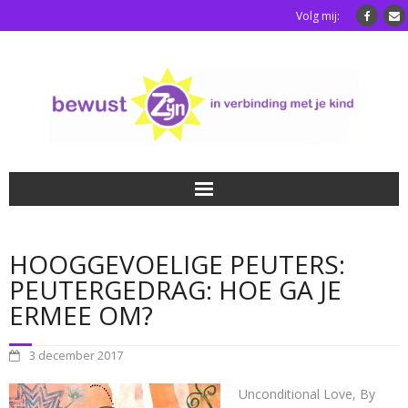
Volg mij:
Home
HOOGGEVOELIGE PEUTERS:
Luisterkindafstemming
PEUTERGEDRAG: HOE GA JE
ERMEE OM?
Blog
3 december 2017
Over mij
Unconditional Love, By