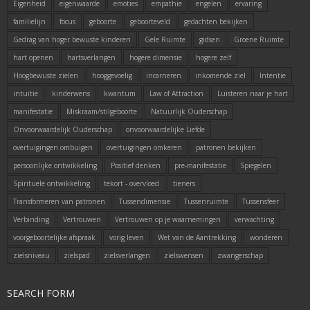
Eigenheid
eigenwaarde
emoties
empathie
engelen
ervaring
familielijn
focus
geboorte
geboorteveld
gedachten bekijken
Gedrag van hoger bewuste kinderen
Gele Ruimte
gidsen
Groene Ruimte
hart openen
hartsverlangen
hogere dimensie
hogere zelf
Hoogbewuste zielen
hooggevoelig
incarneren
inkomende ziel
Intentie
intuitie
kinderwens
kwantum
Law of Attraction
Luisteren naar je hart
manifestatie
Miskraam/stilgeboorte
Natuurlijk Ouderschap
Onvoorwaardelijk Ouderschap
onvoorwaardelijke Liefde
overtuigingen ombuigen
overtuigingen omkeren
patronen bekijken
persoonlijke ontwikkeling
Positief denken
pre-manifestatie
Spiegelen
Spirituele ontwikkeling
tekort - overvloed
tieners
Transformeren van patronen
Tussendimensie
Tussenruimte
Tussensfeer
Verbinding
Vertrouwen
Vertrouwen op je waarnemingen
verwachting
voorgeboortelijke afspraak
vorig leven
Wet van de Aantrekking
wonderen
zielsniveau
zielspad
zielsverlangen
zielswensen
zwangerschap
SEARCH FORM