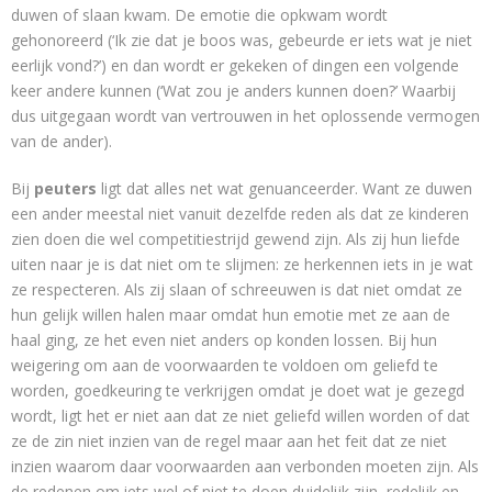
duwen of slaan kwam. De emotie die opkwam wordt
gehonoreerd (‘Ik zie dat je boos was, gebeurde er iets wat je niet
eerlijk vond?’) en dan wordt er gekeken of dingen een volgende
keer andere kunnen (‘Wat zou je anders kunnen doen?’ Waarbij
dus uitgegaan wordt van vertrouwen in het oplossende vermogen
van de ander).
Bij
peuters
ligt dat alles net wat genuanceerder. Want ze duwen
een ander meestal niet vanuit dezelfde reden als dat ze kinderen
zien doen die wel competitiestrijd gewend zijn. Als zij hun liefde
uiten naar je is dat niet om te slijmen: ze herkennen iets in je wat
ze respecteren. Als zij slaan of schreeuwen is dat niet omdat ze
hun gelijk willen halen maar omdat hun emotie met ze aan de
haal ging, ze het even niet anders op konden lossen. Bij hun
weigering om aan de voorwaarden te voldoen om geliefd te
worden, goedkeuring te verkrijgen omdat je doet wat je gezegd
wordt, ligt het er niet aan dat ze niet geliefd willen worden of dat
ze de zin niet inzien van de regel maar aan het feit dat ze niet
inzien waarom daar voorwaarden aan verbonden moeten zijn. Als
de redenen om iets wel of niet te doen duidelijk zijn, redelijk en